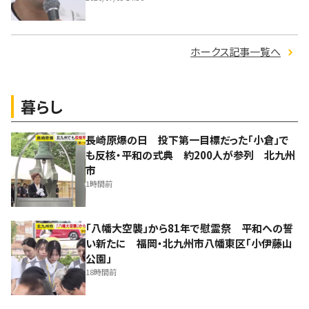
ホークス記事一覧へ
暮らし
長崎原爆の日 投下第一目標だった「小倉」で
も反核・平和の式典 約200人が参列 北九州
市
1時間前
「八幡大空襲」から81年で慰霊祭 平和への誓
い新たに 福岡・北九州市八幡東区「小伊藤山
公園」
18時間前