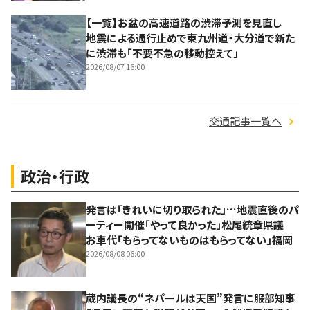
【一覧】お盆の高速道路の渋滞予測を見直し
地震による通行止めで東九州道・大分道で新た
に渋滞も「不要不急の移動控えて」
2026/08/07 16:00
交通記事一覧へ
政治・行政
発言は「きれいに切り取られた」…地震直後のパ
ーティー開催「やって良かった」松尾統章県議
お車代「もらってないものはもらってない」福岡
2026/08/08 06:00
蔵内議長の“ネパールは天国”発言に服部知事