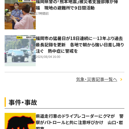
福岡県警の「熊本地震」被災者支援部隊が帰
福 現地の避難所で９日間活動
17時間前
福岡市の猛暑日が18日連続に…13年ぶり過去
最長記録を更新 各地で朝から強い日差し降り
注ぐ 熱中症に警戒を
2026/08/04 16:00
気象・災害記事一覧へ
事件・事故
県道走行車のドライブレコーダーにクマが 警
察がパトロールと共に注意呼びかけ 山口・岩
国市