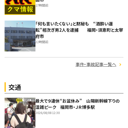
17時間前
「何も言いたくない」と黙秘も “酒酔い運
転”相次ぎ男2人を逮捕 福岡・須恵町と太宰
府市
22時間前
事件・事故記事一覧へ
交通
最大で９連休“お盆休み” 山陽新幹線下りの
混雑ピーク 福岡市・ＪＲ博多駅
2026/08/08 12:30