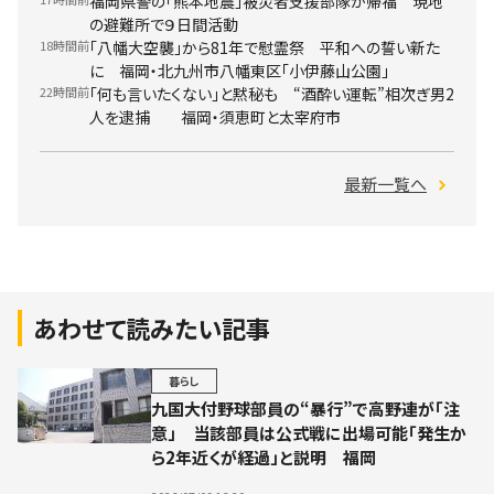
福岡県警の「熊本地震」被災者支援部隊が帰福 現地
の避難所で９日間活動
18時間前
「八幡大空襲」から81年で慰霊祭 平和への誓い新た
に 福岡・北九州市八幡東区「小伊藤山公園」
22時間前
「何も言いたくない」と黙秘も “酒酔い運転”相次ぎ男2
人を逮捕 福岡・須恵町と太宰府市
最新一覧へ
あわせて読みたい記事
暮らし
九国大付野球部員の“暴行”で高野連が「注
意」 当該部員は公式戦に出場可能「発生か
ら2年近くが経過」と説明 福岡