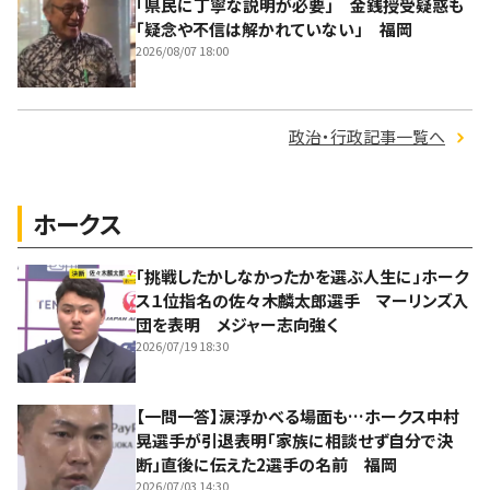
「県民に丁寧な説明が必要」 金銭授受疑惑も
「疑念や不信は解かれていない」 福岡
2026/08/07 18:00
政治・行政記事一覧へ
ホークス
「挑戦したかしなかったかを選ぶ人生に」ホーク
ス１位指名の佐々木麟太郎選手 マーリンズ入
団を表明 メジャー志向強く
2026/07/19 18:30
【一問一答】涙浮かべる場面も…ホークス中村
晃選手が引退表明「家族に相談せず自分で決
断」直後に伝えた2選手の名前 福岡
2026/07/03 14:30