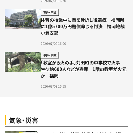
2026/07/09 16:20
事件・事故
体育の授業中に首を骨折し後遺症 福岡県
に1億5700万円賠償命じる判決 福岡地裁
小倉支部
2026/07/09 16:00
事件・事故
「教室から火の手」苅田町の中学校で火事
生徒約600人などが避難 1階の教室が火元
か 福岡
2026/07/09 15:55
気象・災害