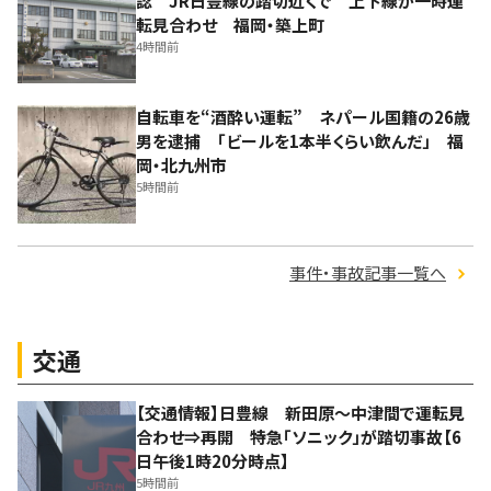
認 JR日豊線の踏切近くで 上下線が一時運
転見合わせ 福岡・築上町
4時間前
自転車を“酒酔い運転” ネパール国籍の26歳
男を逮捕 「ビールを1本半くらい飲んだ」 福
岡・北九州市
5時間前
事件・事故記事一覧へ
交通
【交通情報】日豊線 新田原～中津間で運転見
合わせ⇒再開 特急「ソニック」が踏切事故【6
日午後1時20分時点】
5時間前