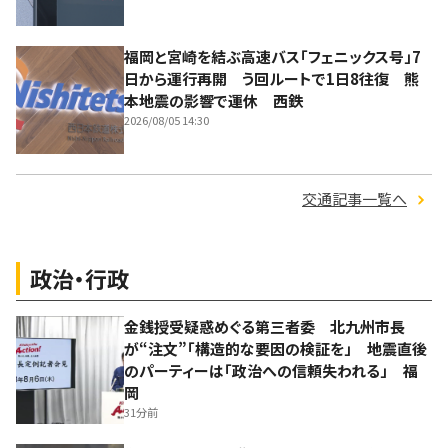
福岡と宮崎を結ぶ高速バス「フェニックス号」7
日から運行再開 う回ルートで1日8往復 熊
本地震の影響で運休 西鉄
2026/08/05 14:30
交通記事一覧へ
政治・行政
金銭授受疑惑めぐる第三者委 北九州市長
が“注文”「構造的な要因の検証を」 地震直後
のパーティーは「政治への信頼失われる」 福
岡
31分前