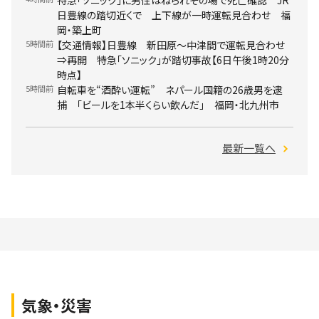
日豊線の踏切近くで 上下線が一時運転見合わせ 福
岡・築上町
5時間前
【交通情報】日豊線 新田原～中津間で運転見合わせ
⇒再開 特急「ソニック」が踏切事故【6日午後1時20分
時点】
5時間前
自転車を“酒酔い運転” ネパール国籍の26歳男を逮
捕 「ビールを1本半くらい飲んだ」 福岡・北九州市
最新一覧へ
気象・災害