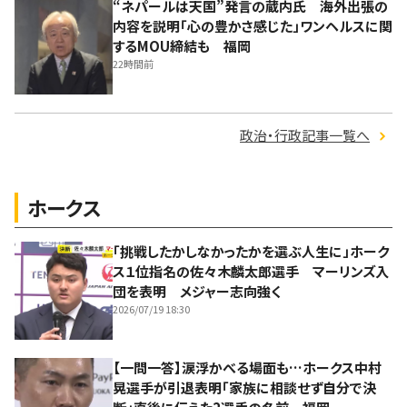
“ネパールは天国”発言の蔵内氏 海外出張の
内容を説明「心の豊かさ感じた」ワンヘルスに関
するMOU締結も 福岡
22時間前
政治・行政記事一覧へ
ホークス
「挑戦したかしなかったかを選ぶ人生に」ホーク
ス１位指名の佐々木麟太郎選手 マーリンズ入
団を表明 メジャー志向強く
2026/07/19 18:30
【一問一答】涙浮かべる場面も…ホークス中村
晃選手が引退表明「家族に相談せず自分で決