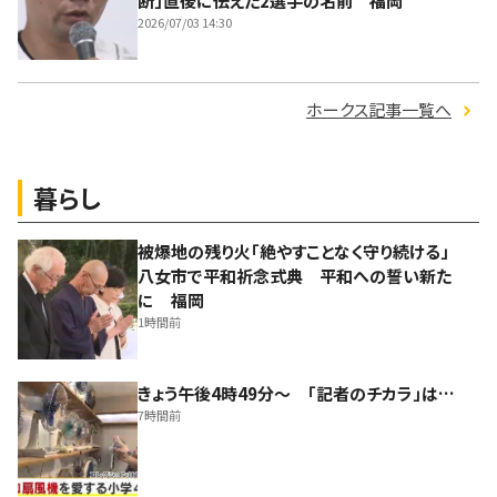
断」直後に伝えた2選手の名前 福岡
2026/07/03 14:30
ホークス記事一覧へ
暮らし
被爆地の残り火「絶やすことなく守り続ける」
八女市で平和祈念式典 平和への誓い新た
に 福岡
1時間前
きょう午後4時49分～ 「記者のチカラ」は…
7時間前