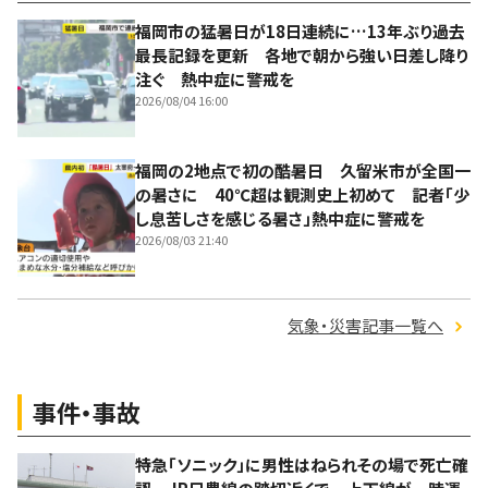
福岡市の猛暑日が18日連続に…13年ぶり過去
最長記録を更新 各地で朝から強い日差し降り
注ぐ 熱中症に警戒を
2026/08/04 16:00
福岡の2地点で初の酷暑日 久留米市が全国一
の暑さに 40℃超は観測史上初めて 記者「少
し息苦しさを感じる暑さ」熱中症に警戒を
2026/08/03 21:40
気象・災害記事一覧へ
事件・事故
特急「ソニック」に男性はねられその場で死亡確