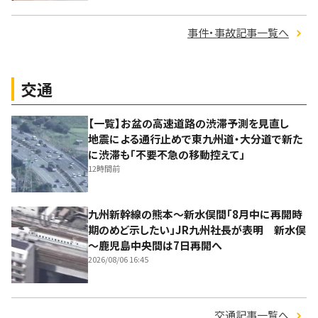
事件・事故記事一覧へ
交通
【一覧】お盆の高速道路の渋滞予測を見直し
地震による通行止めで東九州道・大分道で新た
に渋滞も「不要不急の移動控えて」
12時間前
九州新幹線の熊本～新水俣間「8月中に再開時
期のめど示したい」JR九州社長が表明 新水俣
～鹿児島中央間は7日再開へ
2026/08/06 16:45
交通記事一覧へ