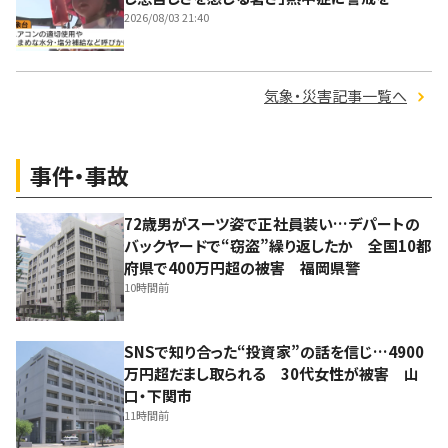
2026/08/03 21:40
気象・災害記事一覧へ
事件・事故
72歳男がスーツ姿で正社員装い…デパートの
バックヤードで“窃盗”繰り返したか 全国10都
府県で400万円超の被害 福岡県警
10時間前
SNSで知り合った“投資家”の話を信じ…4900
万円超だまし取られる 30代女性が被害 山
口・下関市
11時間前