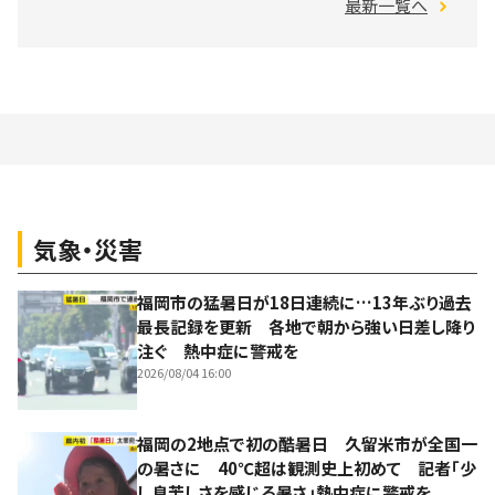
最新一覧へ
気象・災害
福岡市の猛暑日が18日連続に…13年ぶり過去
最長記録を更新 各地で朝から強い日差し降り
注ぐ 熱中症に警戒を
2026/08/04 16:00
福岡の2地点で初の酷暑日 久留米市が全国一
の暑さに 40℃超は観測史上初めて 記者「少
し息苦しさを感じる暑さ」熱中症に警戒を