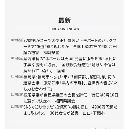
最新
BREAKING NEWS
10時間前
72歳男がスーツ姿で正社員装い…デパートのバックヤ
ードで“窃盗”繰り返したか 全国10都府県で400万円
超の被害 福岡県警
10時間前
蔵内議長の“ネパールは天国”発言に服部知事「県民に
丁寧な説明が必要」 金銭授受疑惑も「疑念や不信は
解かれていない」 福岡
11時間前
福岡県・福岡市・北九州市が「副首都」指定目指し初の
連絡会議 服部知事「県内の市町村、経済界の皆さんと
も力を合わせて」
11時間前
松尾県議が自民県議団の会長を辞任 後任は8月10日
に選挙で決定へ 福岡県議会
11時間前
SNSで知り合った“投資家”の話を信じ…4900万円超だ
まし取られる 30代女性が被害 山口・下関市