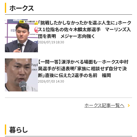
ホークス
「挑戦したかしなかったかを選ぶ人生に」ホーク
ス１位指名の佐々木麟太郎選手 マーリンズ入
団を表明 メジャー志向強く
2026/07/19 18:30
【一問一答】涙浮かべる場面も…ホークス中村
晃選手が引退表明「家族に相談せず自分で決
断」直後に伝えた2選手の名前 福岡
2026/07/03 14:30
ホークス記事一覧へ
暮らし