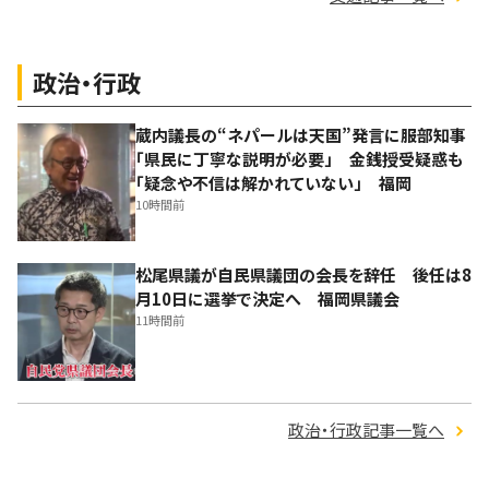
政治・行政
蔵内議長の“ネパールは天国”発言に服部知事
「県民に丁寧な説明が必要」 金銭授受疑惑も
「疑念や不信は解かれていない」 福岡
10時間前
松尾県議が自民県議団の会長を辞任 後任は8
月10日に選挙で決定へ 福岡県議会
11時間前
政治・行政記事一覧へ