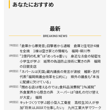
あなたにおすすめ
最新
BREAKING NEWS
7時間前
「倉庫から爆発音」目撃者から通報 倉庫と住宅計4棟
を全焼 1棟は空き家との情報も 福岡・柳川市
8時間前
“1億円の札束”は「めっちゃ重い」 身近なお金の秘密を
小学生が学ぶ 紙幣の偽造防止技術に驚きの声 福岡
の日銀支店
8時間前
「ネパールは天国」蔵内議長の発言が波紋 維新・吉村
代表「福岡県議会改革を公約に」 県外の議長も「本当
に配慮に欠けている」
8時間前
「閉める店は増えるのでは」食料品消費税“1%減税”
外食業界から懸念の声 スーパーは「値札の付け替え
が大変」 福岡
9時間前
キットづくりで学ぶ超小型人工衛星 高校生30人が参
加「将来はJAXAで仕事したい」 九州工業大学でワーク