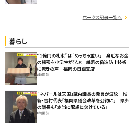
ホークス記事一覧へ
暮らし
“1億円の札束”は「めっちゃ重い」 身近なお金
の秘密を小学生が学ぶ 紙幣の偽造防止技術
に驚きの声 福岡の日銀支店
8時間前
「ネパールは天国」蔵内議長の発言が波紋 維
新・吉村代表「福岡県議会改革を公約に」 県外
の議長も「本当に配慮に欠けている」
8時間前