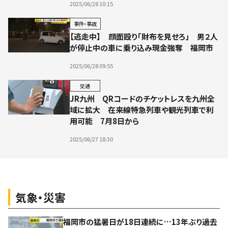
2025/06/28 10:15
事件・事故
【逃走中】 顔面殴り「財布を見せろ」 男２人
が停止中の車に乗り込み現金強奪 福岡市
2025/06/28 09:55
交通
JR九州 QRコードのチケットレスを九州全
域に拡大 在来線特急列車や観光列車で利
用可能 7月8日から
2025/06/27 18:30
気象・災害
福岡市の猛暑日が18日連続に…13年ぶり過去