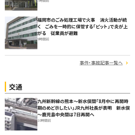
7時間前
福岡市のごみ処理工場で火事 消火活動が続
く ごみを一時的に保管する「ピット」で炎が上
がる 従業員が避難
9時間前
事件・事故記事一覧へ
交通
九州新幹線の熊本～新水俣間「8月中に再開時
期のめど示したい」JR九州社長が表明 新水俣
～鹿児島中央間は7日再開へ
10時間前