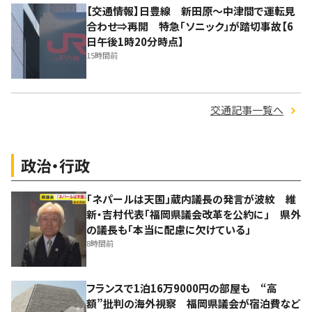
【交通情報】日豊線 新田原～中津間で運転見
合わせ⇒再開 特急「ソニック」が踏切事故【6
日午後1時20分時点】
15時間前
交通記事一覧へ
政治・行政
「ネパールは天国」蔵内議長の発言が波紋 維
新・吉村代表「福岡県議会改革を公約に」 県外
の議長も「本当に配慮に欠けている」
8時間前
フランスで1泊16万9000円の部屋も “高
額”批判の海外視察 福岡県議会が宿泊費など