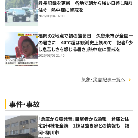
最長記録を更新 各地で朝から強い日差し降り
注ぐ 熱中症に警戒を
2026/08/04 16:00
福岡の2地点で初の酷暑日 久留米市が全国一
の暑さに 40℃超は観測史上初めて 記者「少
し息苦しさを感じる暑さ」熱中症に警戒を
2026/08/03 21:40
気象・災害記事一覧へ
事件・事故
「倉庫から爆発音」目撃者から通報 倉庫と住
宅計4棟を全焼 1棟は空き家との情報も 福
岡・柳川市