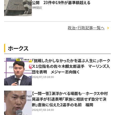
公開 23件中19件が基準額超える
9時間前
政治・行政記事一覧へ
ホークス
「挑戦したかしなかったかを選ぶ人生に」ホーク
ス１位指名の佐々木麟太郎選手 マーリンズ入
団を表明 メジャー志向強く
2026/07/19 18:30
【一問一答】涙浮かべる場面も…ホークス中村
晃選手が引退表明「家族に相談せず自分で決
断」直後に伝えた2選手の名前 福岡
2026/07/03 14:30