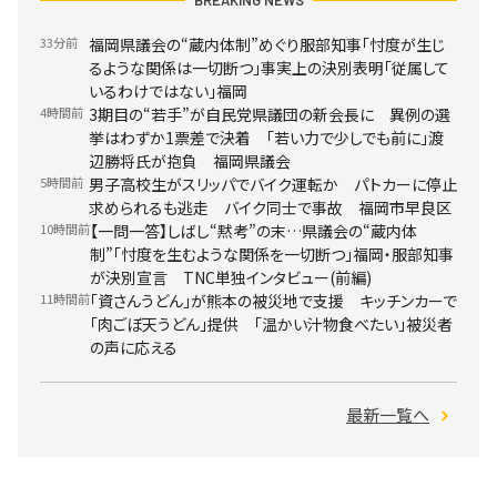
BREAKING NEWS
33分前
福岡県議会の“蔵内体制”めぐり服部知事「忖度が生じ
るような関係は一切断つ」事実上の決別表明「従属して
いるわけではない」福岡
4時間前
3期目の“若手”が自民党県議団の新会長に 異例の選
挙はわずか1票差で決着 「若い力で少しでも前に」渡
辺勝将氏が抱負 福岡県議会
5時間前
男子高校生がスリッパでバイク運転か パトカーに停止
求められるも逃走 バイク同士で事故 福岡市早良区
10時間前
【一問一答】しばし“黙考”の末…県議会の“蔵内体
制”「忖度を生むような関係を一切断つ」福岡・服部知事
が決別宣言 TNC単独インタビュー(前編)
11時間前
「資さんうどん」が熊本の被災地で支援 キッチンカーで
「肉ごぼ天うどん」提供 「温かい汁物食べたい」被災者
の声に応える
最新一覧へ