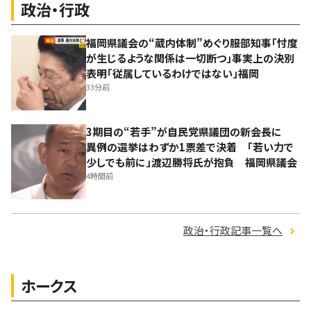
政治・行政
福岡県議会の“蔵内体制”めぐり服部知事「忖度
が生じるような関係は一切断つ」事実上の決別
表明「従属しているわけではない」福岡
33分前
3期目の“若手”が自民党県議団の新会長に
異例の選挙はわずか1票差で決着 「若い力で
少しでも前に」渡辺勝将氏が抱負 福岡県議会
4時間前
政治・行政記事一覧へ
ホークス