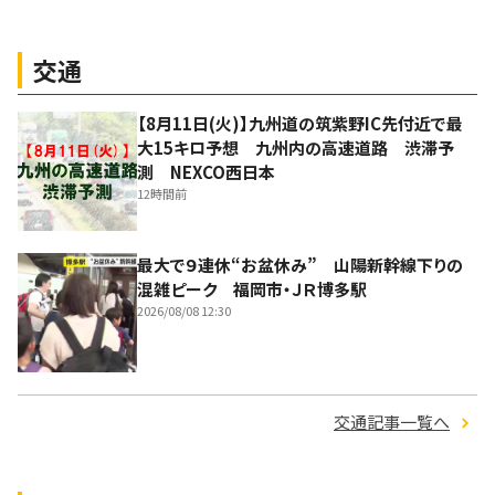
交通
【8月11日(火)】九州道の筑紫野IC先付近で最
大15キロ予想 九州内の高速道路 渋滞予
測 NEXCO西日本
12時間前
最大で９連休“お盆休み” 山陽新幹線下りの
混雑ピーク 福岡市・ＪＲ博多駅
2026/08/08 12:30
交通記事一覧へ