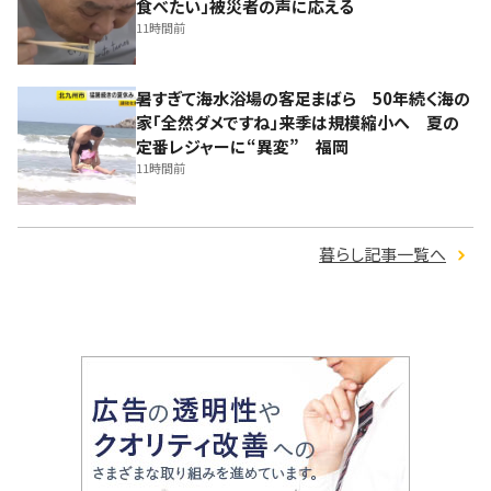
食べたい」被災者の声に応える
11時間前
暑すぎて海水浴場の客足まばら 50年続く海の
家「全然ダメですね」来季は規模縮小へ 夏の
定番レジャーに“異変” 福岡
11時間前
暮らし記事一覧へ