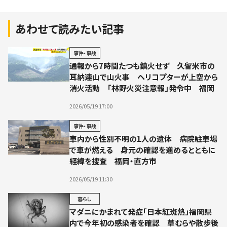
あわせて読みたい記事
事件・事故
通報から7時間たつも鎮火せず 久留米市の
耳納連山で山火事 ヘリコプターが上空から
消火活動 「林野火災注意報」発令中 福岡
2026/05/19 17:00
事件・事故
車内から性別不明の1人の遺体 病院駐車場
で車が燃える 身元の確認を進めるとともに
経緯を捜査 福岡・直方市
2026/05/19 11:30
暮らし
マダニにかまれて発症「日本紅斑熱」福岡県
内で今年初の感染者を確認 草むらや散歩後