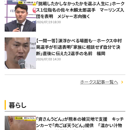
「挑戦したかしなかったかを選ぶ人生に」ホーク
ス１位指名の佐々木麟太郎選手 マーリンズ入
団を表明 メジャー志向強く
2026/07/19 18:30
【一問一答】涙浮かべる場面も…ホークス中村
晃選手が引退表明「家族に相談せず自分で決
断」直後に伝えた2選手の名前 福岡
2026/07/03 14:30
ホークス記事一覧へ
暮らし
「資さんうどん」が熊本の被災地で支援 キッチ
ンカーで「肉ごぼ天うどん」提供 「温かい汁物