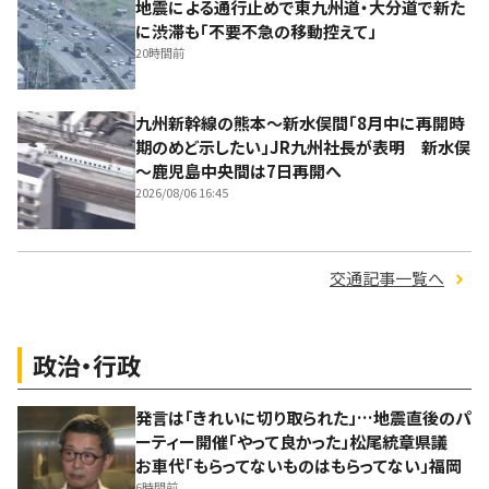
地震による通行止めで東九州道・大分道で新た
に渋滞も「不要不急の移動控えて」
20時間前
九州新幹線の熊本～新水俣間「8月中に再開時
期のめど示したい」JR九州社長が表明 新水俣
～鹿児島中央間は7日再開へ
2026/08/06 16:45
交通記事一覧へ
政治・行政
発言は「きれいに切り取られた」…地震直後のパ
ーティー開催「やって良かった」松尾統章県議
お車代「もらってないものはもらってない」福岡
6時間前