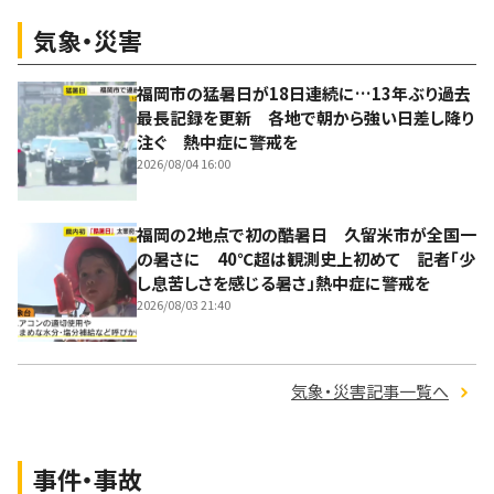
気象・災害
福岡市の猛暑日が18日連続に…13年ぶり過去
最長記録を更新 各地で朝から強い日差し降り
注ぐ 熱中症に警戒を
2026/08/04 16:00
福岡の2地点で初の酷暑日 久留米市が全国一
の暑さに 40℃超は観測史上初めて 記者「少
し息苦しさを感じる暑さ」熱中症に警戒を
2026/08/03 21:40
気象・災害記事一覧へ
事件・事故