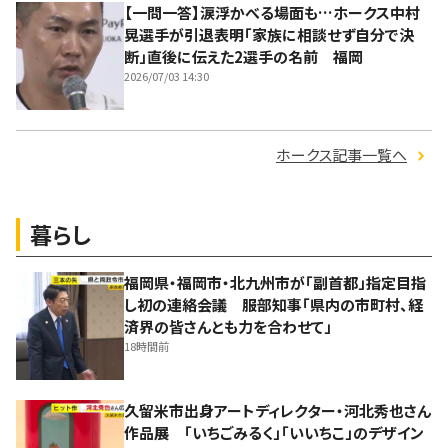
【一問一答】涙浮かべる場面も…ホークス中村
晃選手が引退表明「家族に相談せず自分で決
断」直後に伝えた2選手の名前 福岡
2026/07/03 14:30
ホークス記事一覧へ
暮らし
福岡県・福岡市・北九州市が「副首都」指定目指
し初の連絡会議 服部知事「県内の市町村、経
済界の皆さんとも力を合わせて」
18時間前
久留米市出身アートディレクター・河北秀也さん
作品展 「いちごみるく」「いいちこ」のデザイン