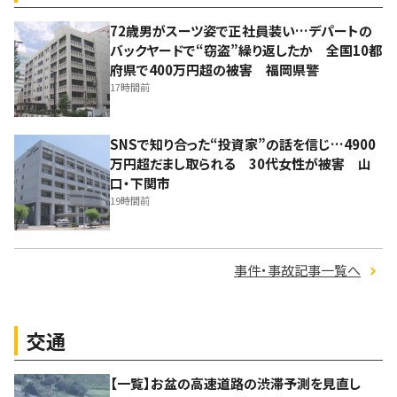
72歳男がスーツ姿で正社員装い…デパートの
バックヤードで“窃盗”繰り返したか 全国10都
府県で400万円超の被害 福岡県警
17時間前
SNSで知り合った“投資家”の話を信じ…4900
万円超だまし取られる 30代女性が被害 山
口・下関市
19時間前
事件・事故記事一覧へ
交通
【一覧】お盆の高速道路の渋滞予測を見直し