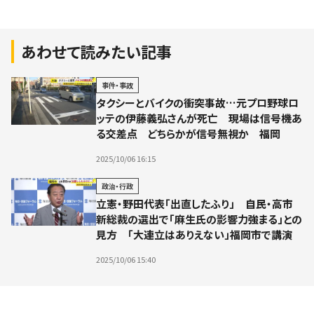
あわせて読みたい記事
事件・事故
タクシーとバイクの衝突事故…元プロ野球ロ
ッテの伊藤義弘さんが死亡 現場は信号機あ
る交差点 どちらかが信号無視か 福岡
2025/10/06 16:15
政治・行政
立憲・野田代表「出直したふり」 自民・高市
新総裁の選出で「麻生氏の影響力強まる」との
見方 「大連立はありえない」福岡市で講演
2025/10/06 15:40