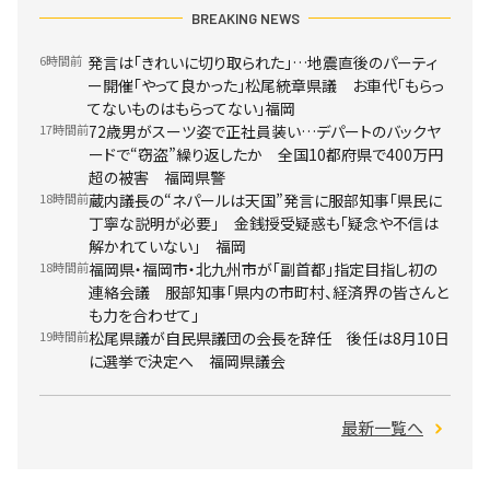
BREAKING NEWS
6時間前
発言は「きれいに切り取られた」…地震直後のパーティ
ー開催「やって良かった」松尾統章県議 お車代「もらっ
てないものはもらってない」福岡
17時間前
72歳男がスーツ姿で正社員装い…デパートのバックヤ
ードで“窃盗”繰り返したか 全国10都府県で400万円
超の被害 福岡県警
18時間前
蔵内議長の“ネパールは天国”発言に服部知事「県民に
丁寧な説明が必要」 金銭授受疑惑も「疑念や不信は
解かれていない」 福岡
18時間前
福岡県・福岡市・北九州市が「副首都」指定目指し初の
連絡会議 服部知事「県内の市町村、経済界の皆さんと
も力を合わせて」
19時間前
松尾県議が自民県議団の会長を辞任 後任は8月10日
に選挙で決定へ 福岡県議会
最新一覧へ