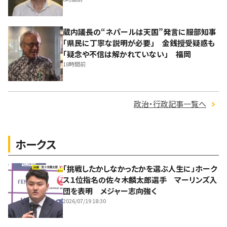
蔵内議長の“ネパールは天国”発言に服部知事
「県民に丁寧な説明が必要」 金銭授受疑惑も
「疑念や不信は解かれていない」 福岡
18時間前
政治・行政記事一覧へ
ホークス
「挑戦したかしなかったかを選ぶ人生に」ホーク
ス１位指名の佐々木麟太郎選手 マーリンズ入
団を表明 メジャー志向強く
2026/07/19 18:30