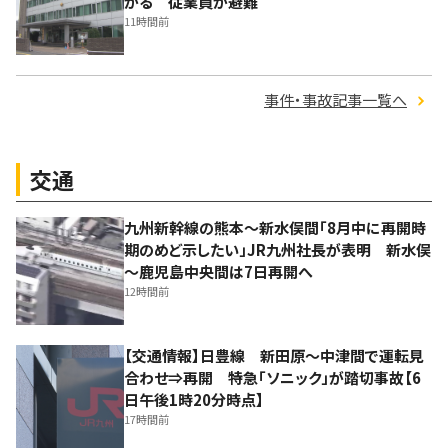
がる 従業員が避難
11時間前
事件・事故記事一覧へ
交通
九州新幹線の熊本～新水俣間「8月中に再開時
期のめど示したい」JR九州社長が表明 新水俣
～鹿児島中央間は7日再開へ
12時間前
【交通情報】日豊線 新田原～中津間で運転見
合わせ⇒再開 特急「ソニック」が踏切事故【6
日午後1時20分時点】
17時間前