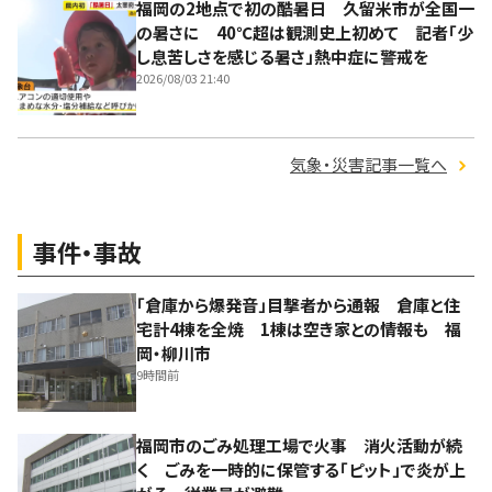
福岡の2地点で初の酷暑日 久留米市が全国一
の暑さに 40℃超は観測史上初めて 記者「少
し息苦しさを感じる暑さ」熱中症に警戒を
2026/08/03 21:40
気象・災害記事一覧へ
事件・事故
「倉庫から爆発音」目撃者から通報 倉庫と住
宅計4棟を全焼 1棟は空き家との情報も 福
岡・柳川市
9時間前
福岡市のごみ処理工場で火事 消火活動が続
く ごみを一時的に保管する「ピット」で炎が上