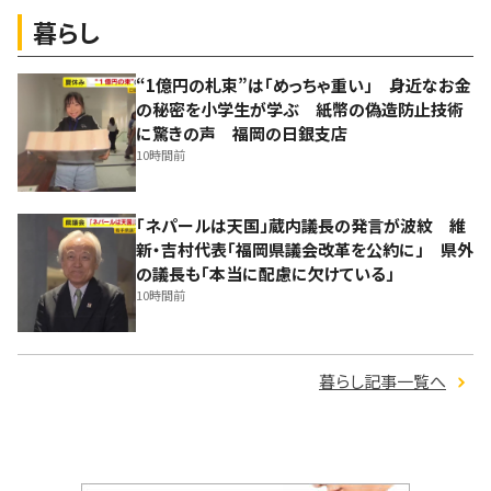
暮らし
“1億円の札束”は「めっちゃ重い」 身近なお金
の秘密を小学生が学ぶ 紙幣の偽造防止技術
に驚きの声 福岡の日銀支店
10時間前
「ネパールは天国」蔵内議長の発言が波紋 維
新・吉村代表「福岡県議会改革を公約に」 県外
の議長も「本当に配慮に欠けている」
10時間前
暮らし記事一覧へ