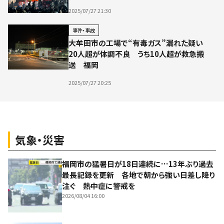
2025/07/27 21:30
事件・事故
大牟田市の工場で“有毒ガス”漏れた疑い
20人超が体調不良 うち10人超が救急搬
送 福岡
2025/07/27 20:25
気象・災害
福岡市の猛暑日が18日連続に…13年ぶり過去
最長記録を更新 各地で朝から強い日差し降り
注ぐ 熱中症に警戒を
2026/08/04 16:00