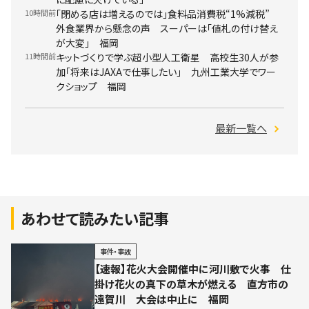
10時間前
「閉める店は増えるのでは」食料品消費税“1%減税”
外食業界から懸念の声 スーパーは「値札の付け替え
が大変」 福岡
11時間前
キットづくりで学ぶ超小型人工衛星 高校生30人が参
加「将来はJAXAで仕事したい」 九州工業大学でワー
クショップ 福岡
最新一覧へ
あわせて読みたい記事
事件・事故
【速報】花火大会開催中に河川敷で火事 仕
掛け花火の真下の草木が燃える 直方市の
遠賀川 大会は中止に 福岡