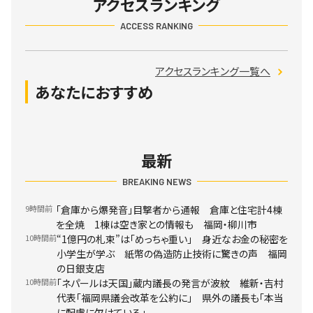
アクセスランキング
ACCESS RANKING
アクセスランキング一覧へ
あなたにおすすめ
最新
BREAKING NEWS
9時間前
「倉庫から爆発音」目撃者から通報 倉庫と住宅計4棟
を全焼 1棟は空き家との情報も 福岡・柳川市
10時間前
“1億円の札束”は「めっちゃ重い」 身近なお金の秘密を
小学生が学ぶ 紙幣の偽造防止技術に驚きの声 福岡
の日銀支店
10時間前
「ネパールは天国」蔵内議長の発言が波紋 維新・吉村
代表「福岡県議会改革を公約に」 県外の議長も「本当
に配慮に欠けている」