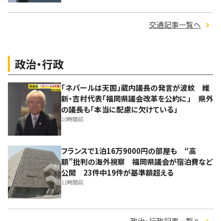
交通記事一覧へ
政治・行政
「ネパールは天国」蔵内議長の発言が波紋 維
新・吉村代表「福岡県議会改革を公約に」 県外
の議長も「本当に配慮に欠けている」
10時間前
フランスで1泊16万9000円の部屋も “高
額”批判の海外視察 福岡県議会が宿泊費など
公開 23件中19件が基準額超える
11時間前
政治・行政記事一覧へ