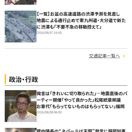
【一覧】お盆の高速道路の渋滞予測を見直し
地震による通行止めで東九州道・大分道で新た
に渋滞も「不要不急の移動控えて」
2026/08/07 16:00
交通記事一覧へ
政治・行政
発言は「きれいに切り取られた」…地震直後のパ
ーティー開催「やって良かった」松尾統章県議
お車代「もらってないものはもらってない」福岡
2026/08/08 06:00
蔵内議長の“ネパールは天国”発言に服部知事