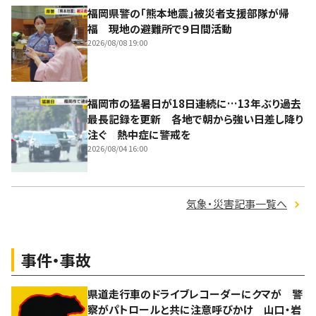
福岡県警の「熊本地震」被災者支援部隊が帰
福 現地の避難所で９日間活動
2026/08/08 19:00
福岡市の猛暑日が18日連続に…13年ぶり過去
最長記録を更新 各地で朝から強い日差し降り
注ぐ 熱中症に警戒を
2026/08/04 16:00
気象・災害記事一覧へ
事件・事故
県道走行車のドライブレコーダーにクマが 警
察がパトロールと共に注意呼びかけ 山口・岩