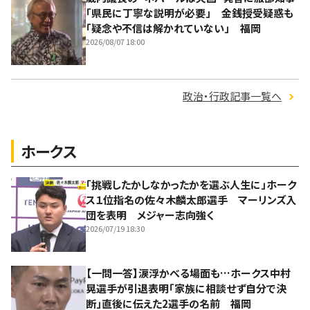
「県民に丁寧な説明が必要」 金銭授受疑惑も
「疑念や不信は解かれていない」 福岡
2026/08/07 18:00
政治・行政記事一覧へ
ホークス
「挑戦したかしなかったかを選ぶ人生に」ホーク
ス１位指名の佐々木麟太郎選手 マーリンズ入
団を表明 メジャー志向強く
2026/07/19 18:30
【一問一答】涙浮かべる場面も…ホークス中村
晃選手が引退表明「家族に相談せず自分で決
断」直後に伝えた2選手の名前 福岡