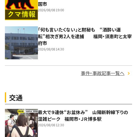
国市
2026/08/08 19:00
「何も言いたくない」と黙秘も “酒酔い運
転”相次ぎ男2人を逮捕 福岡・須恵町と太宰
府市
2026/08/08 14:30
事件・事故記事一覧へ
交通
最大で９連休“お盆休み” 山陽新幹線下りの
混雑ピーク 福岡市・ＪＲ博多駅
2026/08/08 12:30