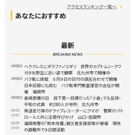
アクセスランキング一覧へ
あなたにおすすめ
最新
BREAKING NEWS
4時間前
ヘラクレスにギラファノコギリ 世界のカブトムシ・クワ
ガタを野生に近い姿で観察 北九州市で開催中
4時間前
バク転に挑戦 ８月９日の日付の語呂合わせで開催
日本記録にも挑む バク転専門教室運営の会社が開
催 福岡市
8時間前
長崎原爆の日 投下第一目標だった「小倉」でも反核・
平和の式典 約280人が参列 北九州市
08/08
県道走行車のドライブレコーダーにクマが 警察がパト
19:00
ロールと共に注意呼びかけ 山口・岩国市
08/08
福岡県警の「熊本地震」被災者支援部隊が帰福 現地
19:00
の避難所で９日間活動