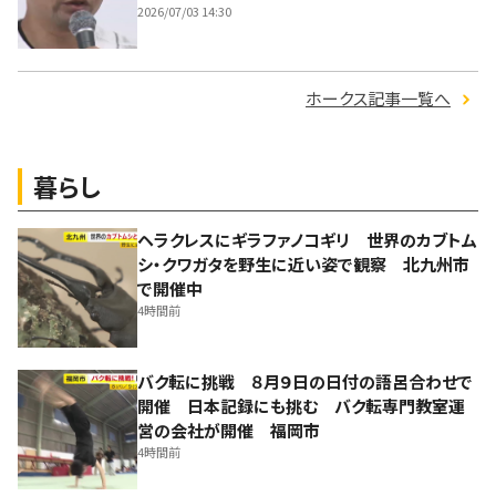
2026/07/03 14:30
ホークス記事一覧へ
暮らし
ヘラクレスにギラファノコギリ 世界のカブトム
シ・クワガタを野生に近い姿で観察 北九州市
で開催中
4時間前
バク転に挑戦 ８月９日の日付の語呂合わせで
開催 日本記録にも挑む バク転専門教室運
営の会社が開催 福岡市
4時間前